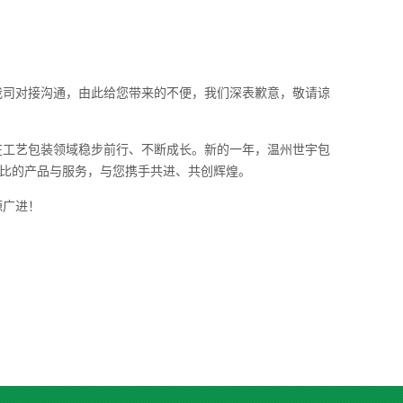
我司对接沟通，由此给您带来的不便，我们深表歉意，敬请谅
在工艺包装领域稳步前行、不断成长。新的一年，温州世宇包
价比的产品与服务，与您携手共进、共创辉煌。
源广进！