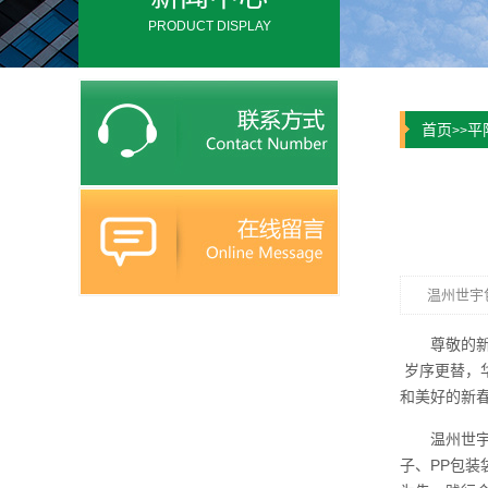
PRODUCT DISPLAY
首页
平
>>
温州世宇
尊敬的
岁序更替，
和美好的新
温州世
子、PP包