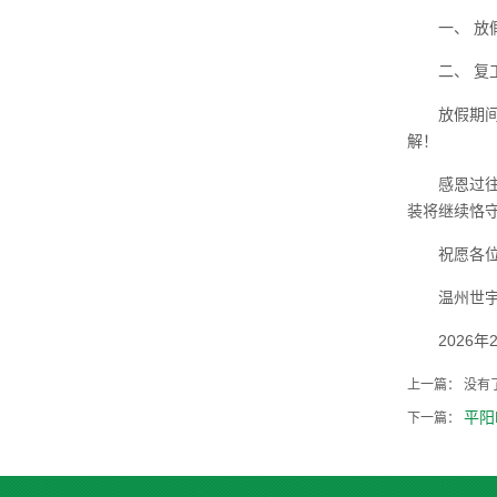
一、 放假
二、 复
放假期
解！
感恩过
装将继续恪
祝愿各
温州世
2026年
上一篇： 没有
平阳
下一篇：